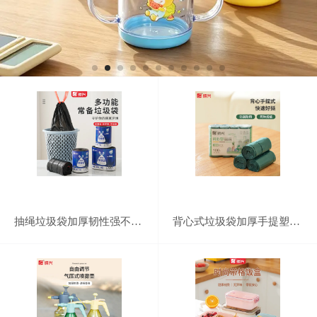
抽绳垃圾袋加厚韧性强不易破厨房湿垃圾自动收口手提式垃圾收纳袋
背心式垃圾袋加厚手提塑料袋家用厨房大号垃圾收纳袋一次性手提垃圾袋