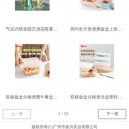
气压式喷壶园艺浇花喷雾器家用消毒清洁加压喷水壶大容量洒水喷壶
简约长方形便携饭盒上班族健身减脂分格饭盒密封防漏冷藏保鲜便当盒
双格饭盒分格便携午餐盒学生上班族密封分隔便当盒
双格饭盒分格便当盒密封防漏可微波炉加热学生上班族便携午餐盒
上一页
下一页
版权所有(C)广州市振兴实业有限公司