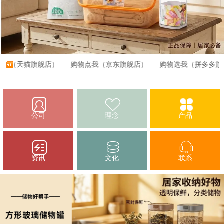
（天猫旗舰店）
购物点我（京东旗舰店）
购物选我（拼多多旗舰
公司
理念
产品
资讯
文化
联系