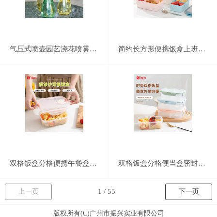
气压式喷壶园艺浇花喷雾器家用消毒清洁加压喷水壶大容量洒水喷壶
简约长方形便携饭盒上班族健身减脂分格饭盒密封防漏冷藏保鲜便当盒
双格饭盒分格便携午餐盒学生上班族密封分隔便当盒
双格饭盒分格便当盒密封防漏可微波炉加热学生上班族便携午餐盒
上一页
下一页
版权所有(C)广州市振兴实业有限公司