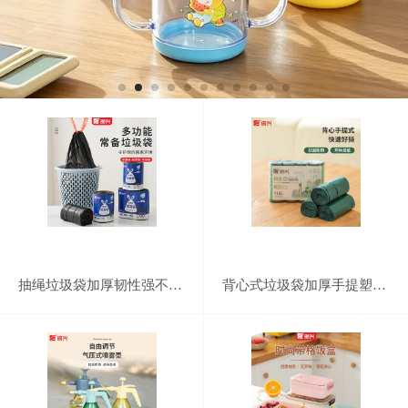
抽绳垃圾袋加厚韧性强不易破厨房湿垃圾自动收口手提式垃圾收纳袋
背心式垃圾袋加厚手提塑料袋家用厨房大号垃圾收纳袋一次性手提垃圾袋