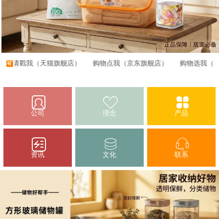
请戳我（天猫旗舰店）
购物点我（京东旗舰店）
购物选我（拼多
公司
理念
产品
资讯
文化
联系