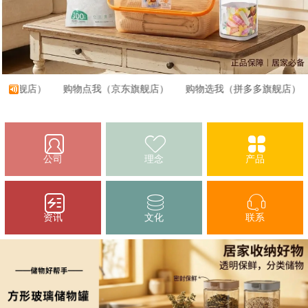
舰店）
购物点我（京东旗舰店）
购物选我（拼多多旗舰店）
公司
理念
产品
资讯
文化
联系