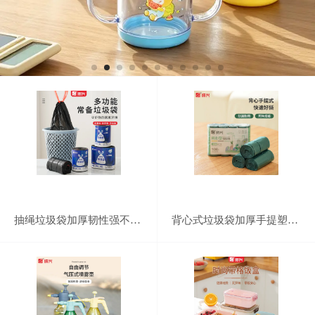
抽绳垃圾袋加厚韧性强不易破厨房湿垃圾自动收口手提式垃圾收纳袋
背心式垃圾袋加厚手提塑料袋家用厨房大号垃圾收纳袋一次性手提垃圾袋