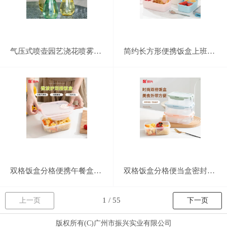
气压式喷壶园艺浇花喷雾器家用消毒清洁加压喷水壶大容量洒水喷壶
简约长方形便携饭盒上班族健身减脂分格饭盒密封防漏冷藏保鲜便当盒
双格饭盒分格便携午餐盒学生上班族密封分隔便当盒
双格饭盒分格便当盒密封防漏可微波炉加热学生上班族便携午餐盒
上一页
下一页
版权所有(C)广州市振兴实业有限公司