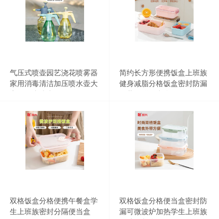
气压式喷壶园艺浇花喷雾器
简约长方形便携饭盒上班族
家用消毒清洁加压喷水壶大
健身减脂分格饭盒密封防漏
容量洒水喷壶
冷藏保鲜便当盒
双格饭盒分格便携午餐盒学
双格饭盒分格便当盒密封防
生上班族密封分隔便当盒
漏可微波炉加热学生上班族