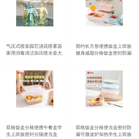
气压式喷壶园艺浇花喷雾器
简约长方形便携饭盒上班族
家用消毒清洁加压喷水壶大
健身减脂分格饭盒密封防漏
容量洒水喷壶
冷藏保鲜便当盒
双格饭盒分格便携午餐盒学
双格饭盒分格便当盒密封防
生上班族密封分隔便当盒
漏可微波炉加热学生上班族