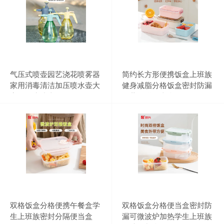
气压式喷壶园艺浇花喷雾器
简约长方形便携饭盒上班族
家用消毒清洁加压喷水壶大
健身减脂分格饭盒密封防漏
容量洒水喷壶
冷藏保鲜便当盒
双格饭盒分格便携午餐盒学
双格饭盒分格便当盒密封防
生上班族密封分隔便当盒
漏可微波炉加热学生上班族