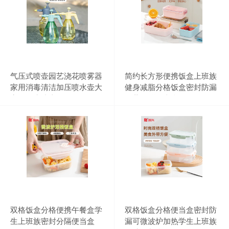
气压式喷壶园艺浇花喷雾器
简约长方形便携饭盒上班族
家用消毒清洁加压喷水壶大
健身减脂分格饭盒密封防漏
容量洒水喷壶
冷藏保鲜便当盒
双格饭盒分格便携午餐盒学
双格饭盒分格便当盒密封防
生上班族密封分隔便当盒
漏可微波炉加热学生上班族