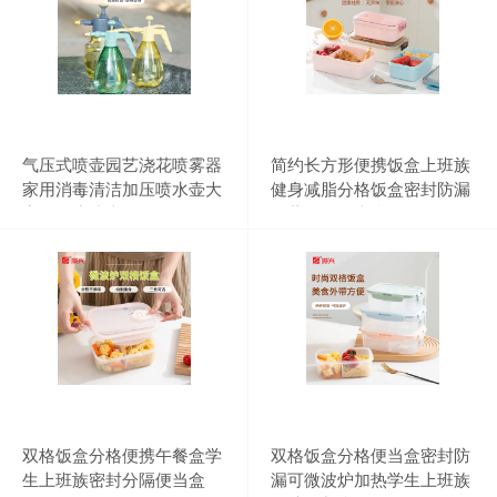
气压式喷壶园艺浇花喷雾器
简约长方形便携饭盒上班族
家用消毒清洁加压喷水壶大
健身减脂分格饭盒密封防漏
容量洒水喷壶
冷藏保鲜便当盒
双格饭盒分格便携午餐盒学
双格饭盒分格便当盒密封防
生上班族密封分隔便当盒
漏可微波炉加热学生上班族